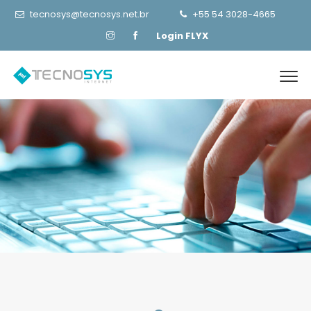
tecnosys@tecnosys.net.br
+55 54 3028-4665
Login FLYX