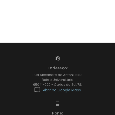
Endereço:
Rua Alexandre de Antoni, 2183
Bairro Universitário
95041-020 - Caxias do Sul/RS
Abrir no Google Maps
Fone: